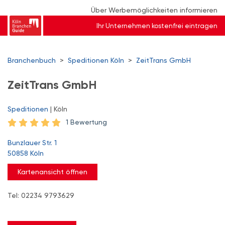
Über Werbemöglichkeiten informieren
Ihr Unternehmen kostenfrei eintragen
Branchenbuch
>
Speditionen Köln
>
ZeitTrans GmbH
ZeitTrans GmbH
Speditionen
| Köln
1 Bewertung
Bunzlauer Str. 1
50858 Köln
Kartenansicht öffnen
Tel: 02234 9793629