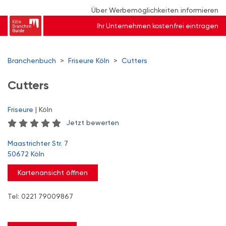
Über Werbemöglichkeiten informieren
Ihr Unternehmen kostenfrei eintragen
Branchenbuch
>
Friseure Köln
>
Cutters
Cutters
Friseure
| Köln
Jetzt bewerten
Maastrichter Str. 7
50672 Köln
Kartenansicht öffnen
Tel: 0221 79009867