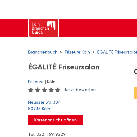
Branchenbuch
>
Friseure Köln
>
ÉGALITÉ Friseursalo
ÉGALITÉ Friseursalon
Friseure
| Köln
Jetzt bewerten
Neusser Str. 304
50733 Köln
Kartenansicht öffnen
Tel: 0221 16919229