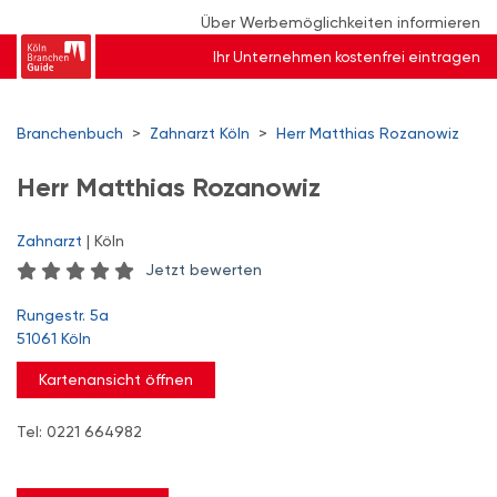
Über Werbemöglichkeiten informieren
Ihr Unternehmen kostenfrei eintragen
Branchenbuch
>
Zahnarzt Köln
>
Herr Matthias Rozanowiz
Herr Matthias Rozanowiz
Zahnarzt
| Köln
Jetzt bewerten
Rungestr. 5a
51061 Köln
Kartenansicht öffnen
Tel: 0221 664982