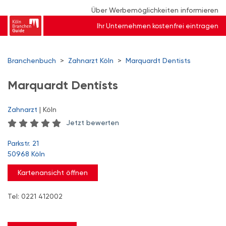
Über Werbemöglichkeiten informieren
Ihr Unternehmen kostenfrei eintragen
Branchenbuch
>
Zahnarzt Köln
>
Marquardt Dentists
Marquardt Dentists
Zahnarzt
| Köln
Jetzt bewerten
Parkstr. 21
50968 Köln
Kartenansicht öffnen
Tel: 0221 412002