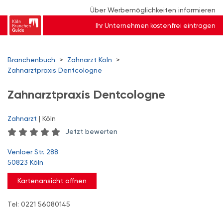
Über Werbemöglichkeiten informieren
Ihr Unternehmen kostenfrei eintragen
Branchenbuch
>
Zahnarzt Köln
>
Zahnarztpraxis Dentcologne
Zahnarztpraxis Dentcologne
Zahnarzt
| Köln
Jetzt bewerten
Venloer Str. 288
50823 Köln
Kartenansicht öffnen
Tel: 0221 56080145