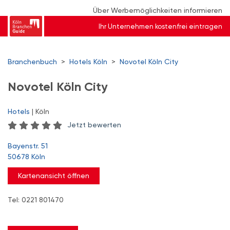
Über Werbemöglichkeiten informieren
Ihr Unternehmen kostenfrei eintragen
Branchenbuch
>
Hotels Köln
>
Novotel Köln City
Novotel Köln City
Hotels
| Köln
Jetzt bewerten
Bayenstr. 51
50678 Köln
Kartenansicht öffnen
Tel: 0221 801470