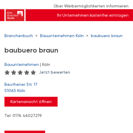
Über Werbemöglichkeiten informieren
Ihr Unternehmen kostenfrei eintragen
Branchenbuch
>
Bauunternehmen Köln
>
baubuero braun
baubuero braun
Bauunternehmen
| Köln
Jetzt bewerten
Beuthener Str. 17
51065 Köln
Kartenansicht öffnen
Tel: 0176 46027219