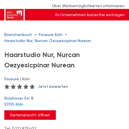
Über Werbemöglichkeiten informieren
Ihr Unternehmen kostenfrei eintragen
Branchenbuch
>
Friseure Köln
>
Haarstudio Nur, Nurcan Oezyesicpinar Nurean
Haarstudio Nur, Nurcan
Oezyesicpinar Nurean
Friseure
| Köln
Jetzt bewerten
Rolshover Str. 8
51105 Köln
Kartenansicht öffnen
Tel: 0221 875402