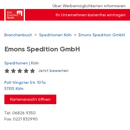
Über Werbemöglichkeiten informieren
Ihr Unternehmen kostenfrei eintragen
Branchenbuch
>
Speditionen Köln
>
Emons Spedition GmbH
Emons Spedition GmbH
Speditionen
| Köln
Jetzt bewerten
Poll-Vingster Str. 107a
51105 Köln
Kartenansicht öffnen
Tel: 06826 9350
Fax: 0221 832990