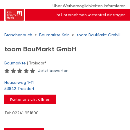
Über Werbemöglichkeiten informieren
Ihr Unternehmen kostenfrei eintragen
Branchenbuch
>
Baumärkte Köln
>
toom BauMarkt GmbH
toom BauMarkt GmbH
Baumärkte
| Troisdorf
Jetzt bewerten
Heuserweg 1-11
53842 Troisdorf
Kartenansicht öffnen
Tel: 02241 951800