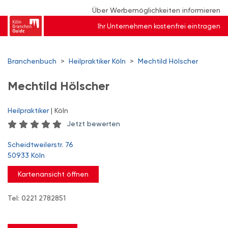
Über Werbemöglichkeiten informieren
Ihr Unternehmen kostenfrei eintragen
Branchenbuch
>
Heilpraktiker Köln
>
Mechtild Hölscher
Mechtild Hölscher
Heilpraktiker
| Köln
Jetzt bewerten
Scheidtweilerstr. 76
50933 Köln
Kartenansicht öffnen
Tel: 0221 2782851