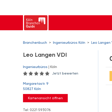
Branchenbuch
>
Ingenieurbüros Köln
>
Leo Langen 
Leo Langen VDI
Ingenieurbüros
| Köln
Jetzt bewerten
Margaretastr. 9
50827 Köln
Kartenansicht öffnen
Tel: 0221 593076