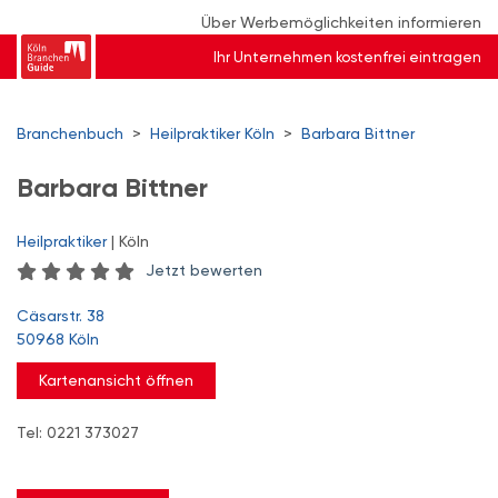
Über Werbemöglichkeiten informieren
Ihr Unternehmen kostenfrei eintragen
Branchenbuch
>
Heilpraktiker Köln
>
Barbara Bittner
Barbara Bittner
Heilpraktiker
| Köln
Jetzt bewerten
Cäsarstr. 38
50968 Köln
Kartenansicht öffnen
Tel: 0221 373027