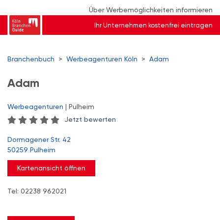
Über Werbemöglichkeiten informieren
Ihr Unternehmen kostenfrei eintragen
Branchenbuch
>
Werbeagenturen Köln
>
Adam
Adam
Werbeagenturen
| Pulheim
Jetzt bewerten
Dormagener Str. 42
50259 Pulheim
Kartenansicht öffnen
Tel: 02238 962021