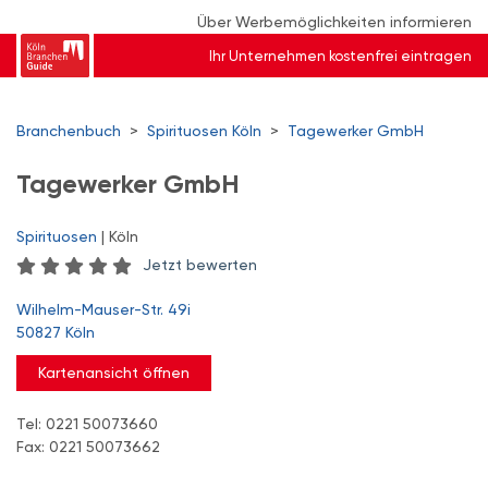
Über Werbemöglichkeiten informieren
Ihr Unternehmen kostenfrei eintragen
Branchenbuch
>
Spirituosen Köln
>
Tagewerker GmbH
Tagewerker GmbH
Spirituosen
| Köln
Jetzt bewerten
Wilhelm-Mauser-Str. 49i
50827 Köln
Kartenansicht öffnen
Tel: 0221 50073660
Fax: 0221 50073662