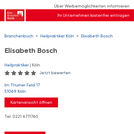
Über Werbemöglichkeiten informieren
Ihr Unternehmen kostenfrei eintragen
Branchenbuch
>
Heilpraktiker Köln
>
Elisabeth Bosch
Elisabeth Bosch
Heilpraktiker
| Köln
Jetzt bewerten
Im Thurner Feld 17
51069 Köln
Kartenansicht öffnen
Tel: 0221 6711760