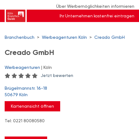
Über Werbemöglichkeiten informieren
Ihr Unternehmen kostenfrei eintragen
Branchenbuch
>
Werbeagenturen Köln
>
Creado GmbH
Creado GmbH
Werbeagenturen
| Köln
Jetzt bewerten
Brügelmannstr. 16-18
50679 Köln
Kartenansicht öffnen
Tel: 0221 80080580