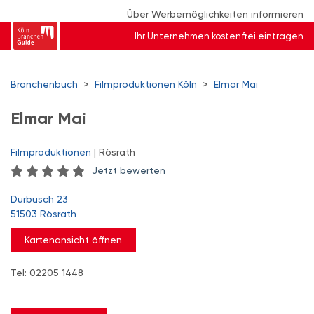
Über Werbemöglichkeiten informieren
Ihr Unternehmen kostenfrei eintragen
Branchenbuch
>
Filmproduktionen Köln
>
Elmar Mai
Elmar Mai
Filmproduktionen
| Rösrath
Jetzt bewerten
Durbusch 23
51503 Rösrath
Kartenansicht öffnen
Tel: 02205 1448