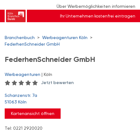
Über Werbemöglichkeiten informieren
Ihr Unternehmen kostenfrei eintragen
Branchenbuch
>
Werbeagenturen Köln
>
FederhenSchneider GmbH
FederhenSchneider GmbH
Werbeagenturen
| Köln
Jetzt bewerten
Schanzenstr. 7a
51063 Köln
Kartenansicht öffnen
Tel: 0221 2920020