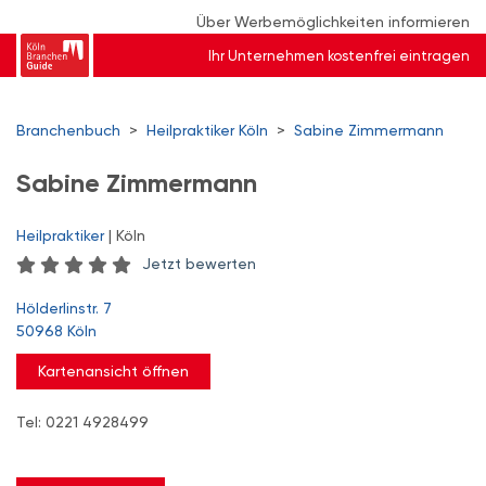
Über Werbemöglichkeiten informieren
Ihr Unternehmen kostenfrei eintragen
Branchenbuch
>
Heilpraktiker Köln
>
Sabine Zimmermann
Sabine Zimmermann
Heilpraktiker
| Köln
Jetzt bewerten
Hölderlinstr. 7
50968 Köln
Kartenansicht öffnen
Tel: 0221 4928499