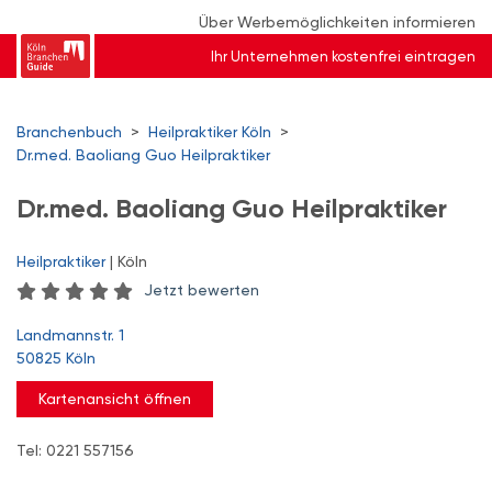
Über Werbemöglichkeiten informieren
Ihr Unternehmen kostenfrei eintragen
Branchenbuch
>
Heilpraktiker Köln
>
Dr.med. Baoliang Guo Heilpraktiker
Dr.med. Baoliang Guo Heilpraktiker
Heilpraktiker
| Köln
Jetzt bewerten
Landmannstr. 1
50825 Köln
Kartenansicht öffnen
Tel: 0221 557156