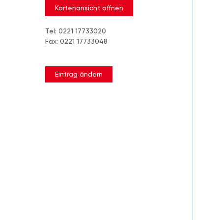
Kartenansicht öffnen
Tel: 0221 17733020
Fax: 0221 17733048
Eintrag ändern