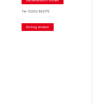
Kartenansicht öffnen
Tel: 02202 862175
Eintrag ändern