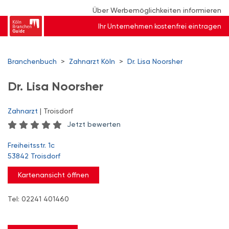
Über Werbemöglichkeiten informieren
Ihr Unternehmen kostenfrei eintragen
Branchenbuch
>
Zahnarzt Köln
>
Dr. Lisa Noorsher
Dr. Lisa Noorsher
Zahnarzt
| Troisdorf
Jetzt bewerten
Freiheitsstr. 1c
53842 Troisdorf
Kartenansicht öffnen
Tel: 02241 401460