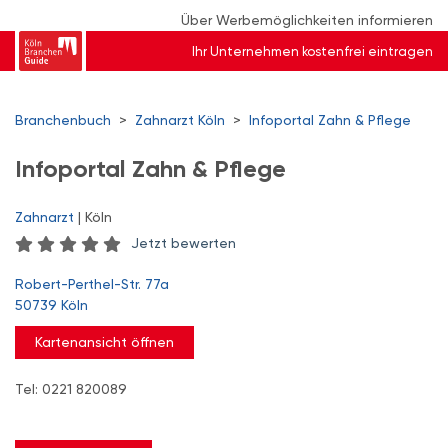
Über Werbemöglichkeiten informieren
Ihr Unternehmen kostenfrei eintragen
Branchenbuch
>
Zahnarzt Köln
>
Infoportal Zahn & Pflege
Infoportal Zahn & Pflege
Zahnarzt
| Köln
Jetzt bewerten
Robert-Perthel-Str. 77a
50739 Köln
Kartenansicht öffnen
Tel: 0221 820089