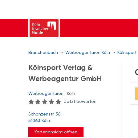
Branchenbuch
>
Werbeagenturen Köln
>
Kölnspor
Kölnsport Verlag &
Werbeagentur GmbH
Werbeagenturen
| Köln
Jetzt bewerten
Schanzenstr. 36
51063 Köln
Kartenansicht öffnen