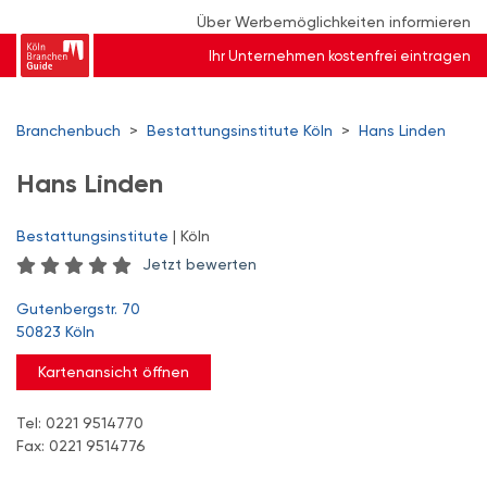
Über Werbemöglichkeiten informieren
Ihr Unternehmen kostenfrei eintragen
Branchenbuch
>
Bestattungsinstitute Köln
>
Hans Linden
Hans Linden
Bestattungsinstitute
| Köln
Jetzt bewerten
Gutenbergstr. 70
50823 Köln
Kartenansicht öffnen
Tel: 0221 9514770
Fax: 0221 9514776