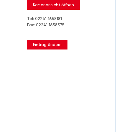
Kartenansicht öffnen
Tel: 02241 1658181
Fax: 02241 1658375
Eintrag ändern