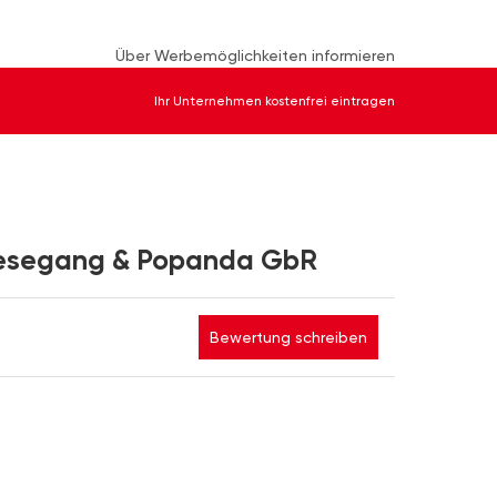
Über Werbemöglichkeiten informieren
Ihr Unternehmen kostenfrei eintragen
iesegang & Popanda GbR
Bewertung schreiben