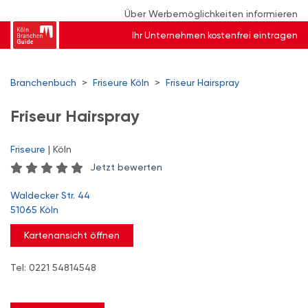
Über Werbemöglichkeiten informieren
Ihr Unternehmen kostenfrei eintragen
Branchenbuch
>
Friseure Köln
>
Friseur Hairspray
Friseur Hairspray
Friseure
| Köln
Jetzt bewerten
Waldecker Str. 44
51065 Köln
Kartenansicht öffnen
Tel: 0221 54814548