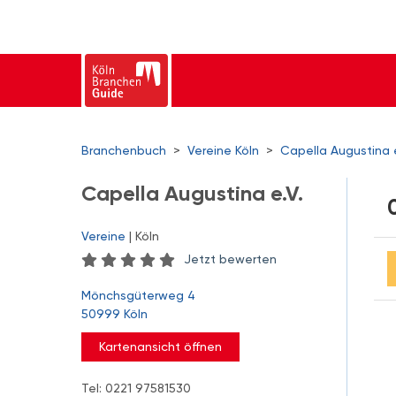
Branchenbuch
>
Vereine Köln
>
Capella Augustina e
Capella Augustina e.V.
Vereine
| Köln
Jetzt bewerten
Mönchsgüterweg 4
50999 Köln
Kartenansicht öffnen
Tel: 0221 97581530