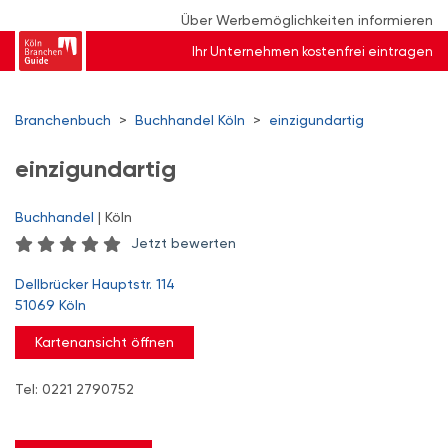
Über Werbemöglichkeiten informieren
Ihr Unternehmen kostenfrei eintragen
Branchenbuch
>
Buchhandel Köln
>
einzigundartig
einzigundartig
Buchhandel
| Köln
Jetzt bewerten
Dellbrücker Hauptstr. 114
51069 Köln
Kartenansicht öffnen
Tel: 0221 2790752