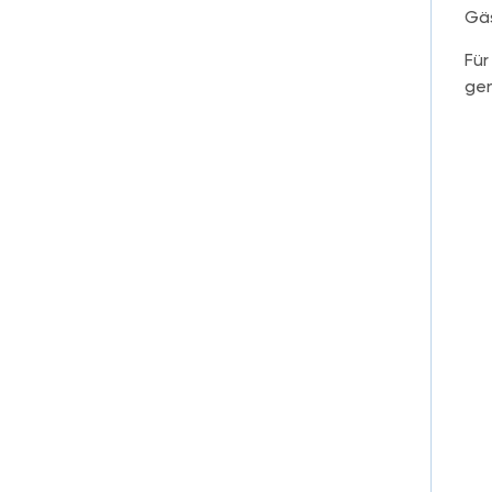
Gäs
Für
gen