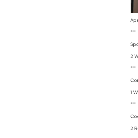
Ape
***
Spa
2 W
***
Con
1 W
***
Cod
2 R