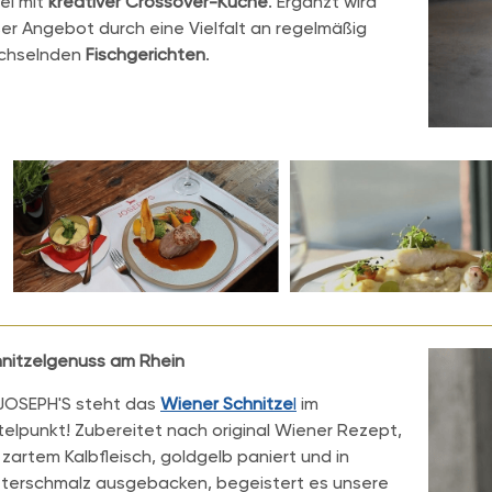
el mit
kreativer
Crossover-Küche
. Ergänzt wird
er Angebot durch eine Vielfalt an regelmäßig
chselnden
Fischgerichten
.
nitzelgenuss am Rhein
JOSEPH'S steht das
Wiener Schnitze
l
im
telpunkt! Zubereitet nach original Wiener Rezept,
 zartem Kalbfleisch, goldgelb paniert und in
terschmalz ausgebacken, begeistert es unsere