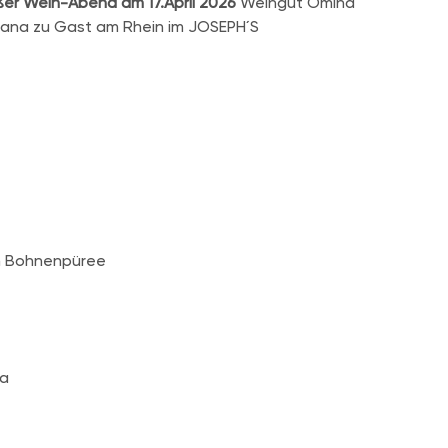
er Wein-Abend am 17.April 2026
Weingut Omina
na zu Gast am Rhein im JOSEPH´S
em Bohnenpüree
ta