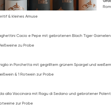
Groß
Roma
ritif & kleines Amuse
ghettini Cacio e Pepe mit gebratenen Blach Tiger Garnelen
eißweine zu Probe
iglio in Porchetta mit gegrilltem grünem Spargel und weiß
eißwein & 1 Rotwein zur Probe
a alla Vaccinara mit Ragu di Sedano und gebratener Polen
otweine zur Probe