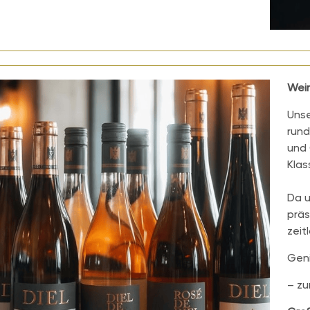
Wein
Uns
rund
und 
Klas
Da u
präs
zeit
Geni
– zu