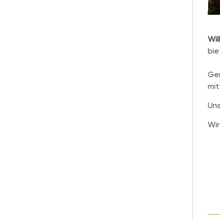
Wil
bie
Gen
mit
Un
Wir