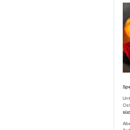
Sp
Unt
Ost
süd
Abe