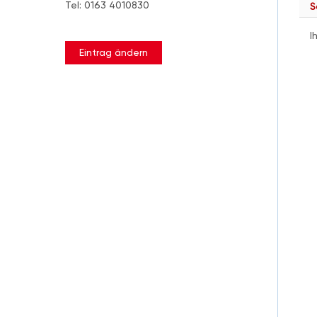
Tel: 0163 4010830
S
I
Eintrag ändern