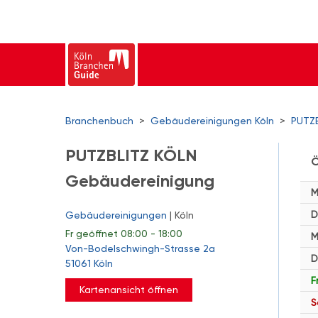
Branchenbuch
>
Gebäudereinigungen Köln
>
PUTZ
PUTZBLITZ KÖLN
Ö
Gebäudereinigung
M
D
Gebäudereinigungen
| Köln
Fr
geöffnet 08:00 - 18:00
M
Von-Bodelschwingh-Strasse 2a
D
51061 Köln
F
Kartenansicht öffnen
S