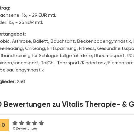
trag:
achsene: 16, - 29 EUR mtl.
der: 15, - 25 EUR mtl.
ortangebot:
obic, Arthrose, Ballett, Bauchtanz, Beckenbodengymnastik, 
erleading, ChiGong, Entspannung, Fitness, Gesundheitssport
fbandtraining für Schlaganfallgefährdete, Rheumasport, Rü
ioren/innensport, TaiChi, Tanzsport/Kindertanz/Elementar
rbelsäulengymnastik
glieder:
250
0 Bewertungen zu Vitalis Therapie- & G
0
0 Bewertungen