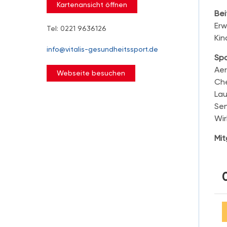
Kartenansicht öffnen
Bei
Erw
Tel: 0221 9636126
Kin
info@vitalis-gesundheitssport.de
Sp
Aer
Webseite besuchen
Che
Lau
Sen
Wi
Mit