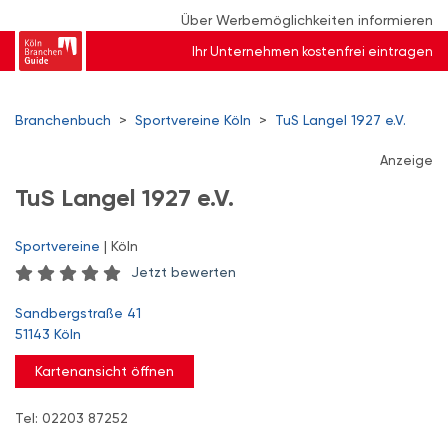
Über Werbemöglichkeiten informieren
Ihr Unternehmen kostenfrei eintragen
Branchenbuch
>
Sportvereine Köln
>
TuS Langel 1927 e.V.
Anzeige
TuS Langel 1927 e.V.
Sportvereine
| Köln
Jetzt bewerten
Sandbergstraße 41
51143 Köln
Kartenansicht öffnen
Tel: 02203 87252