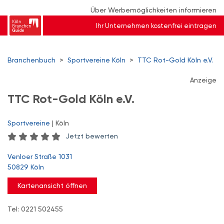
Über Werbemöglichkeiten informieren
Ihr Unternehmen kostenfrei eintragen
Branchenbuch
>
Sportvereine Köln
>
TTC Rot-Gold Köln e.V.
Anzeige
TTC Rot-Gold Köln e.V.
Sportvereine
| Köln
Jetzt bewerten
Venloer Straße 1031
50829 Köln
Kartenansicht öffnen
Tel: 0221 502455