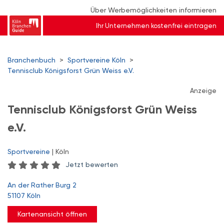
Über Werbemöglichkeiten informieren
Ihr Unternehmen kostenfrei eintragen
Branchenbuch
>
Sportvereine Köln
>
Tennisclub Königsforst Grün Weiss e.V.
Anzeige
Tennisclub Königsforst Grün Weiss
e.V.
Sportvereine
| Köln
Jetzt bewerten
An der Rather Burg 2
51107 Köln
Kartenansicht öffnen