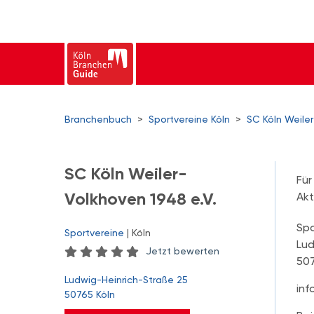
Branchenbuch
>
Sportvereine Köln
>
SC Köln Weiler
SC Köln Weiler-
Für
Volkhoven 1948 e.V.
Akt
Spo
Sportvereine
| Köln
Lud
Jetzt bewerten
507
Ludwig-Heinrich-Straße 25
inf
50765 Köln