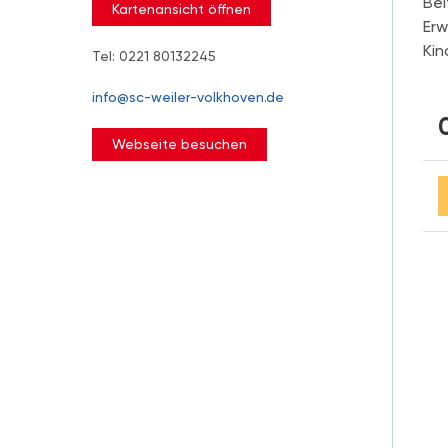
Bei
Kartenansicht öffnen
Erw
Kin
Tel: 0221 80132245
info@sc-weiler-volkhoven.de
Webseite besuchen