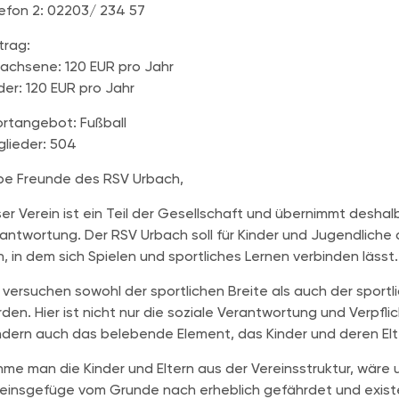
efon 2: 02203/ 234 57
trag:
achsene: 120 EUR pro Jahr
der: 120 EUR pro Jahr
rtangebot: Fußball
glieder: 504
be Freunde des RSV Urbach,
er Verein ist ein Teil der Gesellschaft und übernimmt deshal
antwortung. Der RSV Urbach soll für Kinder und Jugendliche 
n, in dem sich Spielen und sportliches Lernen verbinden lässt.
 versuchen sowohl der sportlichen Breite als auch der sport
den. Hier ist nicht nur die soziale Verantwortung und Verpfl
dern auch das belebende Element, das Kinder und deren Elte
me man die Kinder und Eltern aus der Vereinsstruktur, wäre un
einsgefüge vom Grunde nach erheblich gefährdet und existe