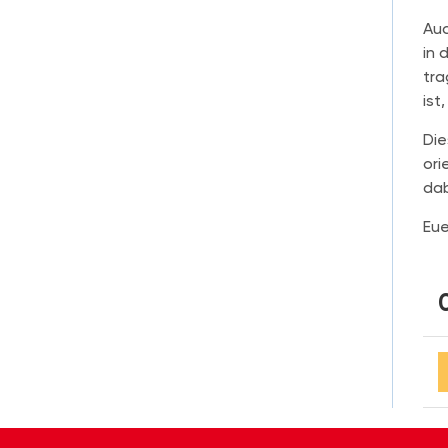
Auc
in 
tra
ist
Die
ori
dab
Eue