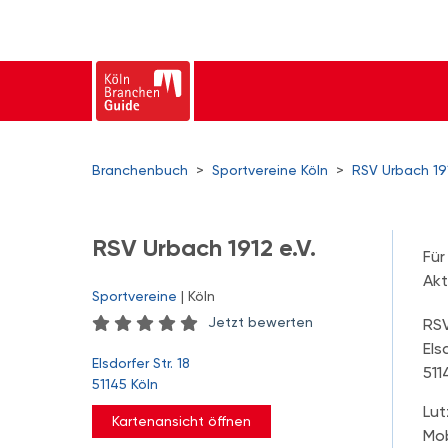
Branchenbuch
>
Sportvereine Köln
>
RSV Urbach 191
RSV Urbach 1912 e.V.
Für
Akt
Sportvereine
| Köln
Jetzt bewerten
RSV
Els
Elsdorfer Str. 18
511
51145 Köln
Lut
Kartenansicht öffnen
Mob