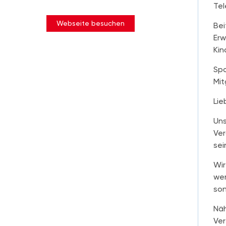
Tel
Webseite besuchen
Bei
Erw
Kin
Spo
Mit
Lie
Uns
Ver
sei
Wir
wer
son
Näh
Ver