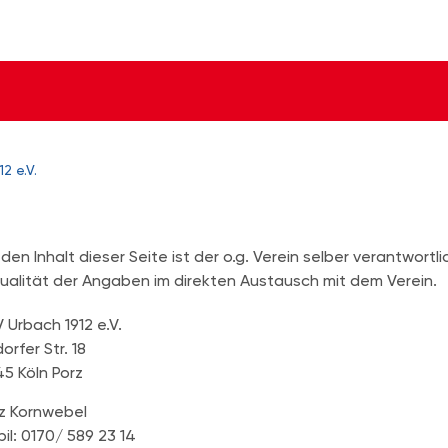
2 e.V.
 den Inhalt dieser Seite ist der o.g. Verein selber verantwortli
ualität der Angaben im direkten Austausch mit dem Verein.
 Urbach 1912 e.V.
dorfer Str. 18
45 Köln Porz
z Kornwebel
il: 0170/ 589 23 14