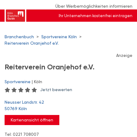
Über Werbemöglichkeiten informieren
Ihr Unternehmen kostenfrei eintragen
Branchenbuch
>
Sportvereine Köln
>
Reiterverein Oranjehof e.V.
Anzeige
Reiterverein Oranjehof e.V.
Sportvereine
| Köln
Jetzt bewerten
Neusser Landstr. 42
50769 Köln
Kartenansicht öffnen
Tel: 0221 708007