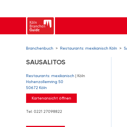
Branchenbuch
>
Restaurants: mexikanisch Köln
>
S
SAUSALITOS
Restaurants: mexikanisch
| Köln
Hohenzollernring 50
50672 Köln
Kartenansicht öffnen
Tel: 0221 27098822