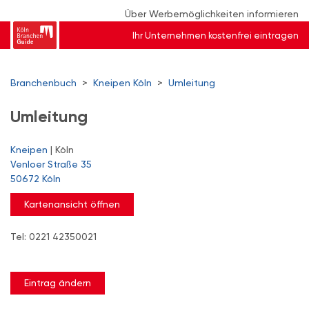
Über Werbemöglichkeiten informieren
Ihr Unternehmen kostenfrei eintragen
Branchenbuch
>
Kneipen Köln
>
Umleitung
Umleitung
Kneipen
| Köln
Venloer Straße 35
50672 Köln
Kartenansicht öffnen
Tel: 0221 42350021
Eintrag ändern