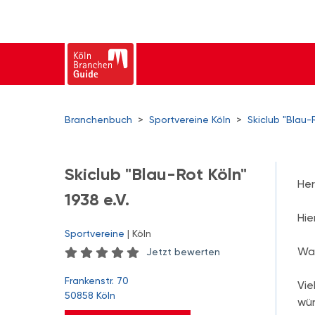
Branchenbuch
>
Sportvereine Köln
>
Skiclub "Blau-R
Skiclub "Blau-Rot Köln"
Her
1938 e.V.
Hie
Sportvereine
| Köln
Was
Jetzt bewerten
Frankenstr. 70
Vie
50858 Köln
wü