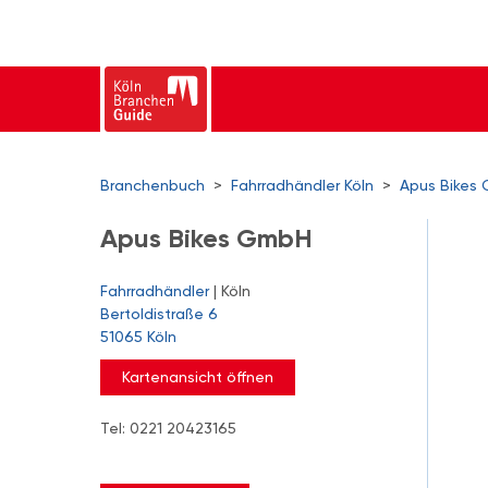
Branchenbuch
>
Fahrradhändler Köln
>
Apus Bikes
Apus Bikes GmbH
Fahrradhändler
| Köln
Bertoldistraße 6
51065 Köln
Kartenansicht öffnen
Tel: 0221 20423165