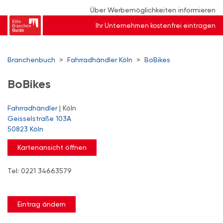
Über Werbemöglichkeiten informieren
Ihr Unternehmen kostenfrei eintragen
Branchenbuch
>
Fahrradhändler Köln
>
BoBikes
BoBikes
Fahrradhändler
| Köln
Geisselstraße 103A
50823 Köln
Kartenansicht öffnen
Tel: 0221 34663579
Eintrag ändern