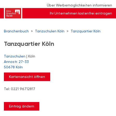
Über Werbemöglichkeiten informieren
Ihr Unternehmen kostenfrei eintragen
Branchenbuch
>
Tanzschulen Köln
>
Tanzquartier Köln
Tanzquartier Köln
Tanzschulen
| Köln
Annostr. 27-33
50678 Köln
Kartenansicht öffnen
Tel: 0221 96712817
Eintrag ändern