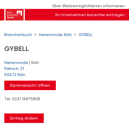
Über Werbemöglichkeiten informieren
Ihr Unternehmen kostenfrei eintragen
Branchenbuch
>
Herrenmode Köln
>
GYBELL
GYBELL
Herrenmode
| Köln
Palmstr. 21
50672 Köln
Kartenansicht öffnen
Tel: 0221 16875808
Eintrag ändern