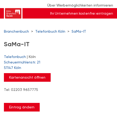
Über Werbemöglichkeiten informieren
Ihr Unternehmen kostenfrei eintragen
Branchenbuch
>
Telefonbuch Köln
>
SaMa-IT
SaMa-IT
Telefonbuch
| Köln
Scheuermühlenstr. 21
51147 Köln
Kartenansicht öffnen
Tel: 02203 9657775
Eintrag ändern