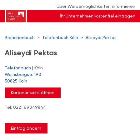
Über Werbemöglichkeiten informieren
Ihr Unternehmen kostenfrei eintragen
Branchenbuch
>
Telefonbuch Köln
>
Aliseydi Pektas
Aliseydi Pektas
Telefonbuch
| Köln
Weinsbergstr. 190
50825 Köln
Kartenansicht öffnen
Tel: 0221 69049844
Eintrag ändern